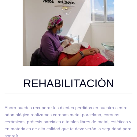
REHABILITACIÓN
Ahora puedes recuperar los dientes perdidos en nuestro centro
odontológico realizamos coronas metal-porcelana, coronas
cerámicas, prótesis parciales o totales libres de metal, estéticas y
en materiales de alta calidad que te devolverán la seguridad para
sonreír.