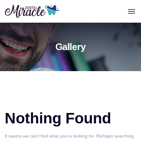
Gallery
Nothing Found
It seems we can’t find what you’re looking for. Perhaps searching